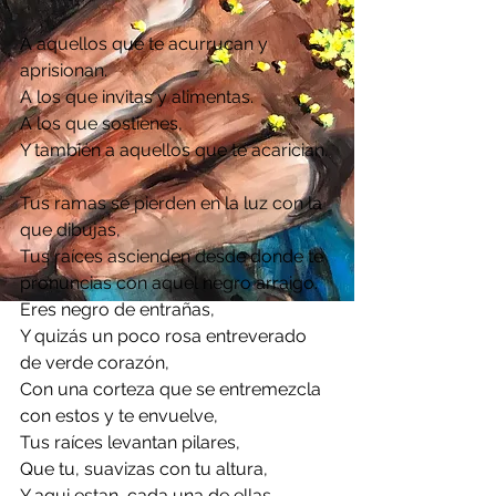
A aquellos que te acurrucan y 
aprisionan. 
A los que invitas y alimentas. 
A los que sostienes,
Y también a aquellos que te acarician.
Tus ramas se pierden en la luz con la 
que dibujas, 
Tus raíces ascienden desde donde te 
pronuncias con aquel negro arraigo.
Eres negro de entrañas,
Y quizás un poco rosa entreverado 
de verde corazón,
Con una corteza que se entremezcla 
con estos y te envuelve,
Tus raíces levantan pilares, 
Que tu, suavizas con tu altura, 
Y aqui estan, cada una de ellas 